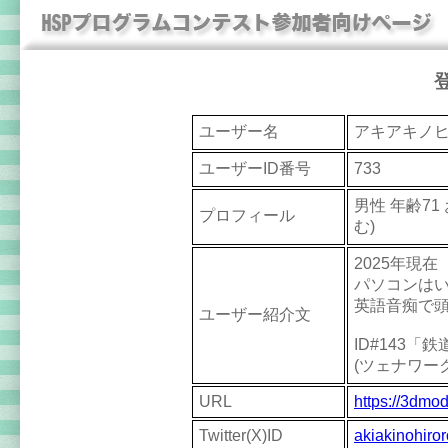
ユーザー名
アキアキノ
ユーザーID番号
733
男性 年齢71
プロフィール
む)
2025年現在
パソコンはい
英語音痴で頭
ユーザー紹介文
ID#143「鉄
(ツェナワー
URL
https://3dmo
Twitter(X)ID
akiakinohiror