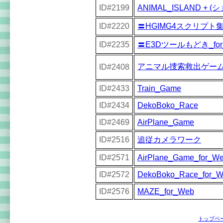
ID#2199
ANIMAL_ISLAND +
ID#2220
〓HGIMG4スクリプト
ID#2235
〓E3Dツールもどき_for
アニマル捜索救出ゲー
ID#2408
ID#2433
Train_Game
ID#2434
DekoBoko_Race
ID#2469
AirPlane_Game
ID#2516
追従カメラワーク
ID#2571
AirPlane_Game_for_W
ID#2572
DekoBoko_Race_for_
ID#2576
MAZE_for_Web
トップペ