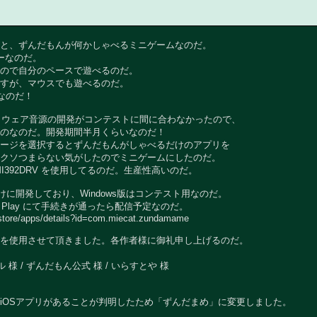
と、ずんだもんが何かしゃべるミニゲームなのだ。
ーなのだ。
ので自分のペースで遊べるのだ。
すが、マウスでも遊べるのだ。
なのだ！
ソフトウェア音源の開発がコンテストに間に合わなかったので、
のなのだ。開発期間半月くらいなのだ！
ージを選択するとずんだもんがしゃべるだけのアプリを
クソつまらない気がしたのでミニゲームにしたのだ。
I392DRV を使用してるのだ。生産性高いのだ。
d向けに開発しており、Windows版はコンテスト用なのだ。
ogle Play にて手続きが通ったら配信予定なのだ。
/store/apps/details?id=com.miecat.zundamame
を使用させて頂きました。各作者様に御礼申し上げるのだ。
 様 / ずんだもん公式 様 / いらすとや 様
iOSアプリがあることが判明したため「ずんだまめ」に変更しました。