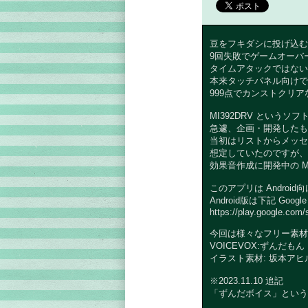
豆をフキダシに投げ込む
9回失敗でゲームオーバ
タイムアタックではない
本来タッチパネル向けで
999点でカンストクリア
MI392DRV という
急遽、企画・開発したも
当初はリストからメッセ
想定していたのですが、
効果音作成に開発中の M
このアプリは Androi
Android版は下記 Go
https://play.google.com
今回は様々なフリー素材
VOICEVOX:ずんだもん
イラスト素材: 坂本アヒル
※2023.11.10 追記
「ずんだボイス」という