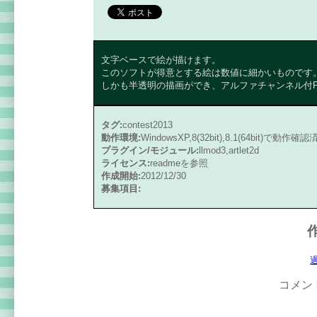
文字ベースで絵が描けます。
このソフトが得意とする絵は数値に細かいものです
しかも半透明の描画ができ、アルファチャンネル付P
タグ:
contest2013
動作環境:
WindowsXP,8(32bit),8.1(64bit)で動作確
プラグイン/モジュール:
llmod3,artlet2d
ライセンス:
readmeを参照
作成開始:
2012/12/30
募集項目:
コメン