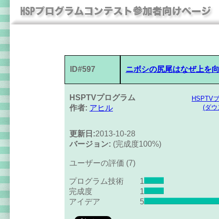
ID#597
ニボシの尻尾はなぜ上を
HSPTVプログラム
HSPT
作者:
アヒル
(ダ
更新日:
2013-10-28
バージョン:
(完成度100%)
ユーザーの評価 (7)
プログラム技術
1
完成度
1
アイデア
5