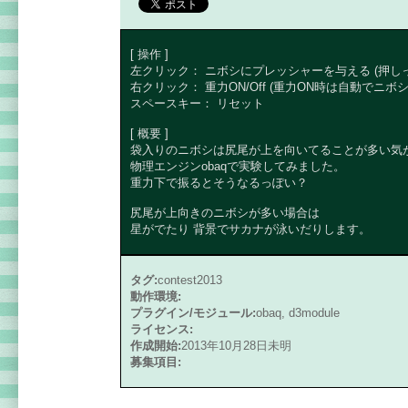
[ 操作 ]
左クリック： ニボシにプレッシャーを与える (押し
右クリック： 重力ON/Off (重力ON時は自動でニ
スペースキー： リセット
[ 概要 ]
袋入りのニボシは尻尾が上を向いてることが多い気
物理エンジンobaqで実験してみました。
重力下で振るとそうなるっぽい？
尻尾が上向きのニボシが多い場合は
星がでたり 背景でサカナが泳いだりします。
タグ:
contest2013
動作環境:
プラグイン/モジュール:
obaq, d3module
ライセンス:
作成開始:
2013年10月28日未明
募集項目: