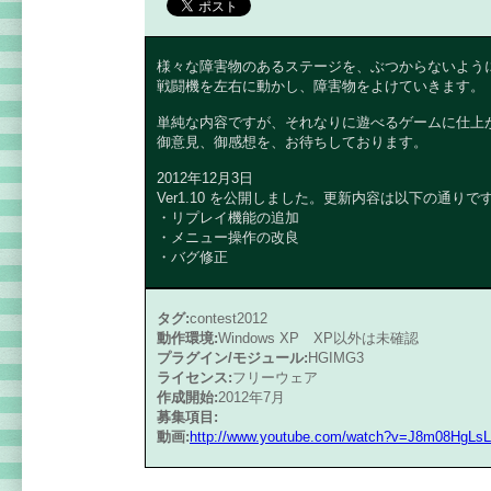
様々な障害物のあるステージを、ぶつからないよう
戦闘機を左右に動かし、障害物をよけていきます。
単純な内容ですが、それなりに遊べるゲームに仕上
御意見、御感想を、お待ちしております。
2012年12月3日
Ver1.10 を公開しました。更新内容は以下の通りで
・リプレイ機能の追加
・メニュー操作の改良
・バグ修正
タグ:
contest2012
動作環境:
Windows XP XP以外は未確認
プラグイン/モジュール:
HGIMG3
ライセンス:
フリーウェア
作成開始:
2012年7月
募集項目:
動画:
http://www.youtube.com/watch?v=J8m08HgLs