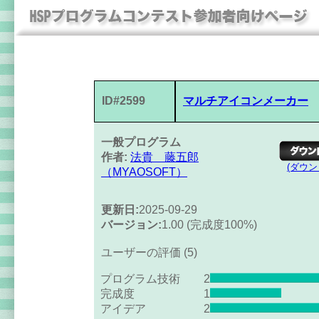
ID#2599
マルチアイコンメーカー
一般プログラム
作者:
法貴 藤五郎
(ダウ
（MYAOSOFT）
更新日:
2025-09-29
バージョン:
1.00 (完成度100%)
ユーザーの評価 (5)
プログラム技術
2
完成度
1
アイデア
2