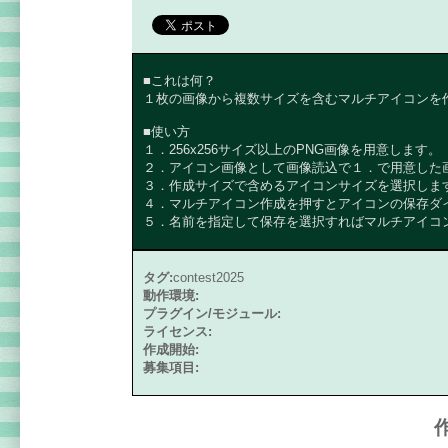
■これは何？
１枚の画像から複数サイズを含むマルチアイコンを
■使い方
１．256x256サイズ以上のPNG画像を用意します。
２．アイコン画像として画像読込で１．で用意した
３．作成サイズで含めるアイコンサイズを選択しま
４．マルチアイコン作成を押すとアイコンの保存ダ
５．名前を指定して保存を選択すればマルチアイコ
タグ:
contest2025
動作環境:
プラグイン/モジュール:
ライセンス:
作成開始:
募集項目: