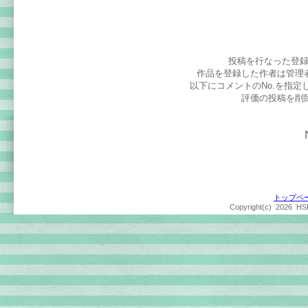
投稿を行なった登
作品を登録した作者は管理
以下にコメントのNo.を指
評価の投稿を削
トップペ
Copyright(c)
2026 HSP