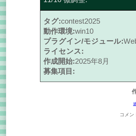
タグ:
contest2025
動作環境:
win10
プラグイン/モジュール:
We
ライセンス:
作成開始:
2025年8月
募集項目:
コメン