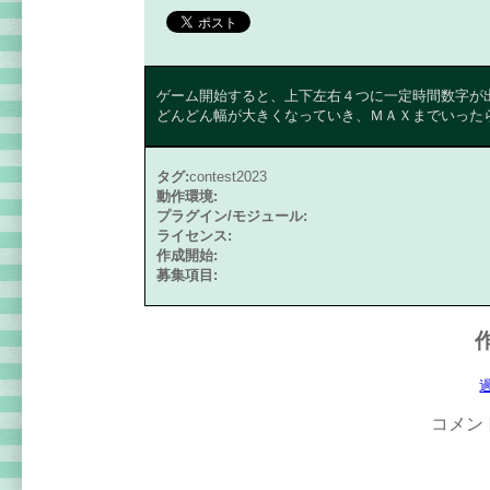
ゲーム開始すると、上下左右４つに一定時間数字が
どんどん幅が大きくなっていき、ＭＡＸまでいった
タグ:
contest2023
動作環境:
プラグイン/モジュール:
ライセンス:
作成開始:
募集項目:
コメン