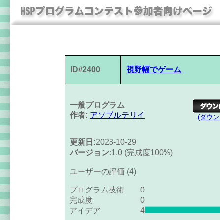
ID#2400
視野幅でゲーム
一般プログラム
作者:
アソブルテリイ
(ダウ
更新日:
2023-10-29
バージョン:
1.0 (完成度100%)
ユーザーの評価 (4)
プログラム技術
0
完成度
0
アイデア
4