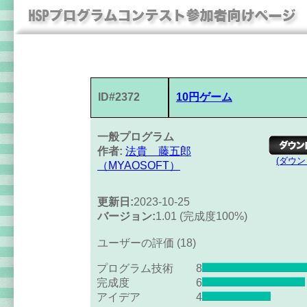
ID#2372
10円ゲーム
一般プログラム
作者:
法貴 藤五郎
(ダウ
（MYAOSOFT）
更新日:
2023-10-25
バージョン:
1.01 (完成度100%)
ユーザーの評価 (18)
プログラム技術
8
完成度
6
アイデア
4