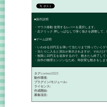
■操作説明
・マウス移動 使用するレバーを選択します。
・左クリック 押しっぱなしで弾く強さを調整して、
■ゲーム説明
・いわゆる10円玉を弾いて当たりまで持っていくゲ
・当たりに入ると演出が表示されますが、それだけ
・無限に10円玉を追加するので、飽きたら終了して
・自作の物理エンジンなため、時折変な動きをしま
タグ:
contest2023
動作環境:
プラグイン/モジュール:
ライセンス:
作成開始:
募集項目: