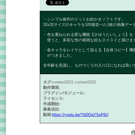
・シンプル操作のドットお絵かきソフトです。
32x32サイズのキャラを100個並べた1枚の画像デ
・色を重ねられる変な機能【さゆうたいしょう】を
使うと、多彩な色の複雑な絵もスイスイと描けま
・各キャラをレイヤとして扱える【合体コピー】機
がつきました。
全年齢を意識し、ものづくりの入り口になれば良い
タグ:
contest2021 contest2022
動作環境:
プラグイン/モジュール:
ライセンス:
作成開始:
募集項目:
動画:
https://youtu.be/YbDOaYSeF6U