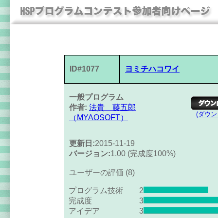
ID#1077
ヨミチハコワイ
一般プログラム
作者:
法貴 藤五郎
(ダウ
（MYAOSOFT）
更新日:
2015-11-19
バージョン:
1.00 (完成度100%)
ユーザーの評価 (8)
プログラム技術
2
完成度
3
アイデア
3