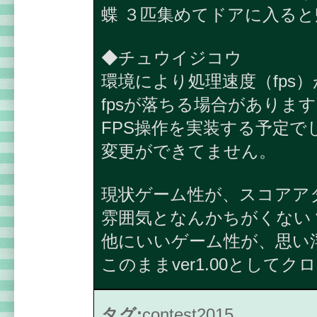
蝶 ３匹集めてドアに入る
◆チュウイジコウ
環境により処理速度（fps
fpsが落ちる場合がありま
FPS操作を実装する予定
変更ができてません。
現状ゲーム性が、スコアア
雰囲気となんかちがくない
他にいいゲーム性が、思い
このままver1.00として
タグ:
contest2015