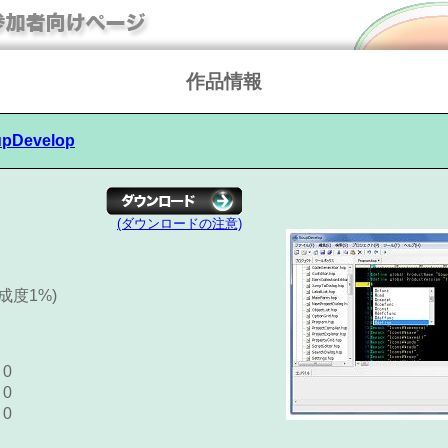
作品情報
pDevelop
(ダウンロードの注意)
完成度1%)
0
0
0