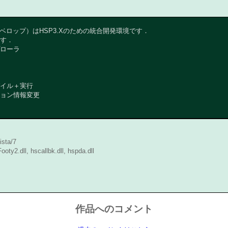
ープデベロップ）はHSP3.Xのための統合開発環境です．
す．
ローラ
イル＋実行
ョン情報変更
sta/7
Footy2.dll, hscallbk.dll, hspda.dll
作品へのコメント