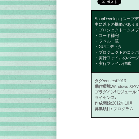
SoupDevelop（ス
主に以下の機能がありま
・プロジェクトエクスプ
・コード補完
・ラベル一覧
・GUIエディタ
・プロジェクトのコンパ
・実行ファイルのバージ
・実行ファイル作成
タグ:
contest2013
動作環境:
Windows XP/Vi
プラグイン/モジュール:
ライセンス:
作成開始:
2012年10月
募集項目:
プログラム