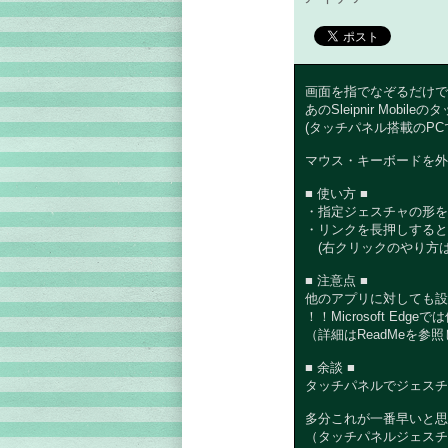
画面を指でなぞるだけで
あのSleipnir Mo
(タッチパネル搭載のPC
マウス・キーボードを外
■ 使い方 ■
・指定ジェスチャの形を
・リンクを長押しすると
(右クリックのやり方はR
■ 注意点 ■
他のアプリに対しても設定
！！Microsoft Edg
（詳細はReadMeを参
■ 余談 ■
タッチパネルでジェスチ
多分これが一番早いと思
（タッチパネルジェスチ