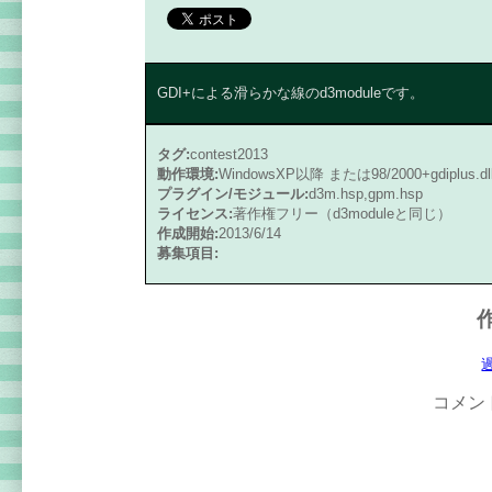
GDI+による滑らかな線のd3moduleです。
タグ:
contest2013
動作環境:
WindowsXP以降 または98/2000+gdiplus.dll W
プラグイン/モジュール:
d3m.hsp,gpm.hsp
ライセンス:
著作権フリー（d3moduleと同じ）
作成開始:
2013/6/14
募集項目:
コメン