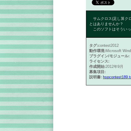
サムクロス(足し算クロ
とはありませんか？
このソフトはそういっ
タグ:
contest2012
動作環境:
Microsoft Wi
プラグイン/モジュール:
ライセンス:
作成開始:
2012年9月
募集項目:
説明書:
hspcontest189.t