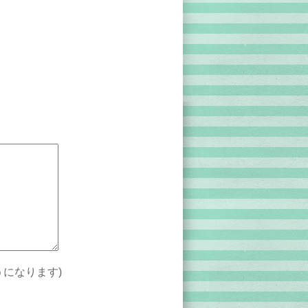
。
になります)